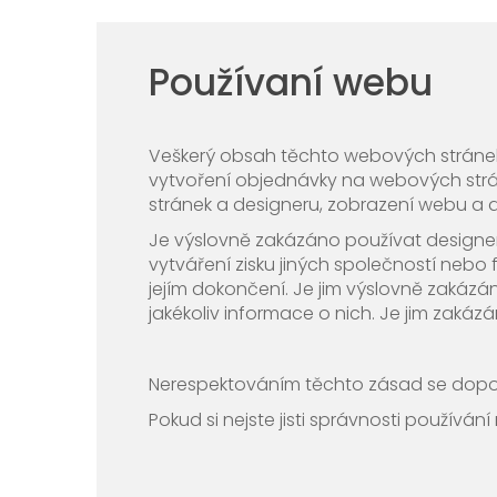
Používaní webu
Veškerý obsah těchto webových stránek j
vytvoření objednávky na webových str
stránek a designeru, zobrazení webu a d
Je výslovně zakázáno používat design
vytváření zisku jiných společností nebo
jejím dokončení. Je jim výslovně zakázán
jakékoliv informace o nich. Je jim zakáz
Nerespektováním těchto zásad se dopo
Pokud si nejste jisti správnosti použív