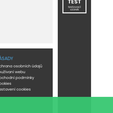
ÁSADY
chrana osobních údajů
oužívaní webu
bchodní podmínky
ookies
astavení cookies