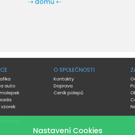
⇢ domů ⇠
ACE
O SPOLEČNOSTI
Z
afika
Kontakty
O
a auto
Doprava
P
amolepek
Ceník polepů
O
 sada
C
 vzorek
N
nápovědy
Nastavení Cookies