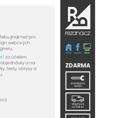
řebu jinak než pro
esign webových
igneru.
r/
za účelem
í objednávky a na
ZDARMA
y, texty, obrysy a
u.
a.cz