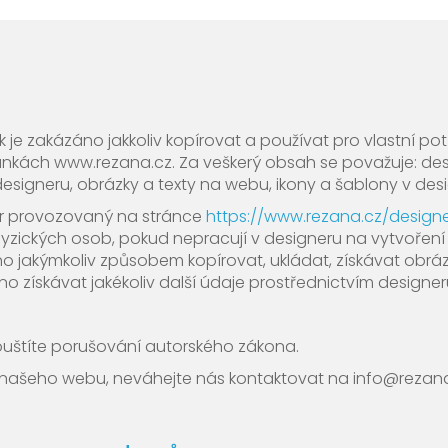
e zakázáno jakkoliv kopírovat a používat pro vlastní pot
ánkách www.rezana.cz. Za veškerý obsah se považuje: d
esigneru, obrázky a texty na webu, ikony a šablony v des
er provozovaný na stránce
https://www.rezana.cz/designe
 fyzických osob, pokud nepracují v designeru na vytvořen
o jakýmkoliv způsobem kopírovat, ukládat, získávat obrázk
áno získávat jakékoliv další údaje prostřednictvím designer
uštíte porušování autorského zákona.
ání našeho webu, neváhejte nás kontaktovat na info@rezan