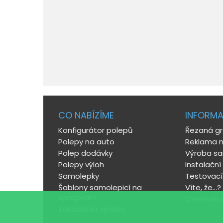
CO NABÍZÍME
INFORM
Konfigurátor polepů
Řezaná gr
Polepy na auto
Reklama n
Polep dodávky
Výroba s
Polepy výloh
Instalační
Samolepky
Testovací
Šablony samolepicí na
Víte, že...?
sprejování
Centrum 
Zakázková výroba